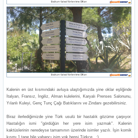
Kalenin en üst kısmındaki avluya ulaştığımızda yine oklar eşliğinde
İtalyan, Fransız, İngiliz, Alman kulelerini, Karyalı Prenses Salonunu,
Yılanlı Kuleyi, Genç Tunç Çağı Batıklarını ve Zindanı gezebilirsiniz.
Biraz ilerlediğimizde yine Türk usulü bir hastalık gözüme çarpıyor.
Hastalığın ismi "gördüğün her yere isim yazmak". Kalenin
kaktüslerinin neredeyse tamamının üzerinde isimler yazılı. İşin komik
kısmı 1 tane bile yabancı isim yok hepsi Türkçe.. :)