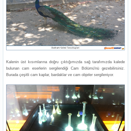
Kalenin üst kısımlarına doğru çıktığımızda sağ tarafımızda kalede
bulunan cam eserlerin sergilendiği Cam Bölümü'nü gezebilirsiniz.
Burada çeşitli cam kaplar, bardaklar ve cam objeler sergileniyor.