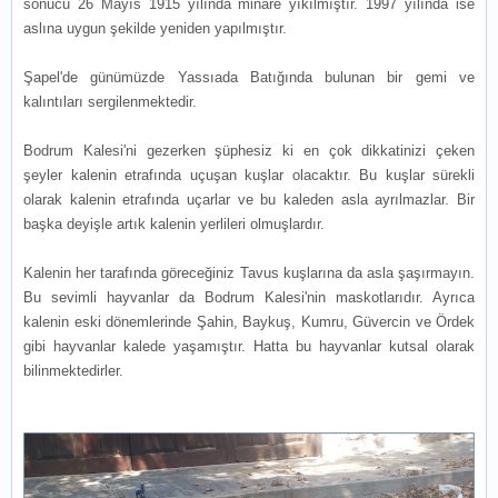
sonucu 26 Mayıs 1915 yılında minare yıkılmıştır. 1997 yılında ise
aslına uygun şekilde yeniden yapılmıştır.
Şapel'de günümüzde Yassıada Batığında bulunan bir gemi ve
kalıntıları sergilenmektedir.
Bodrum Kalesi'ni gezerken şüphesiz ki en çok dikkatinizi çeken
şeyler kalenin etrafında uçuşan kuşlar olacaktır. Bu kuşlar sürekli
olarak kalenin etrafında uçarlar ve bu kaleden asla ayrılmazlar. Bir
başka deyişle artık kalenin yerlileri olmuşlardır.
Kalenin her tarafında göreceğiniz Tavus kuşlarına da asla şaşırmayın.
Bu sevimli hayvanlar da Bodrum Kalesi'nin maskotlarıdır. Ayrıca
kalenin eski dönemlerinde Şahin, Baykuş, Kumru, Güvercin ve Ördek
gibi hayvanlar kalede yaşamıştır. Hatta bu hayvanlar kutsal olarak
bilinmektedirler.