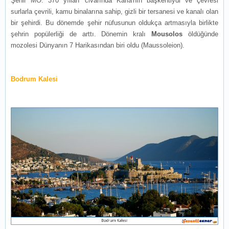
Şehir MÖ. 370 yılları civarında Karia'nın başkentiydi ve çevresi
surlarla çevrili, kamu binalarına sahip, gizli bir tersanesi ve kanalı olan
bir şehirdi. Bu dönemde şehir nüfusunun oldukça artmasıyla birlikte
şehrin popülerliği de arttı. Dönemin kralı
Mousolos
öldüğünde
mozolesi Dünyanın 7 Harikasından biri oldu (Maussoleion).
Bodrum Kalesi