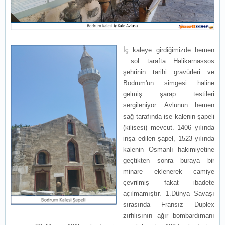
İç kaleye girdiğimizde hemen
sol tarafta Halikarnassos
şehrinin tarihi gravürleri ve
Bodrum'un simgesi haline
gelmiş şarap testileri
sergileniyor. Avlunun hemen
sağ tarafında ise kalenin şapeli
(kilisesi) mevcut. 1406 yılında
inşa edilen şapel, 1523 yılında
kalenin Osmanlı hakimiyetine
geçtikten sonra buraya bir
minare eklenerek camiye
çevrilmiş fakat ibadete
açılmamıştır. 1.Dünya Savaşı
sırasında Fransız Duplex
zırhlısının ağır bombardımanı