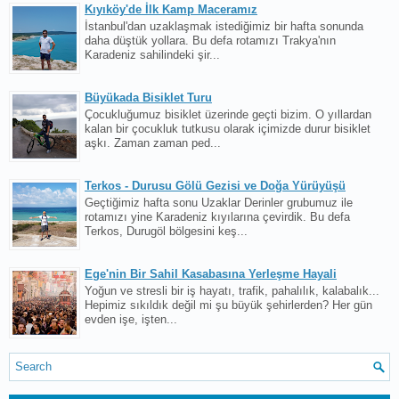
Kıyıköy'de İlk Kamp Maceramız
İstanbul'dan uzaklaşmak istediğimiz bir hafta sonunda
daha düştük yollara. Bu defa rotamızı Trakya'nın
Karadeniz sahilindeki şir...
Büyükada Bisiklet Turu
Çocukluğumuz bisiklet üzerinde geçti bizim. O yıllardan
kalan bir çocukluk tutkusu olarak içimizde durur bisiklet
aşkı. Zaman zaman ped...
Terkos - Durusu Gölü Gezisi ve Doğa Yürüyüşü
Geçtiğimiz hafta sonu Uzaklar Derinler grubumuz ile
rotamızı yine Karadeniz kıyılarına çevirdik. Bu defa
Terkos, Durugöl bölgesini keş...
Ege'nin Bir Sahil Kasabasına Yerleşme Hayali
Yoğun ve stresli bir iş hayatı, trafik, pahalılık, kalabalık...
Hepimiz sıkıldık değil mi şu büyük şehirlerden? Her gün
evden işe, işten...