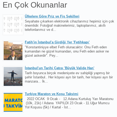
En Çok Okunanlar
Ülkelere Göre Priz ve Fiş Şekilleri
Seyahate çıkarken elektronik cihazlarımız hepimiz için çok
önemlidir. Fotoğraf makinelerimiz, laptoplarımız, akıllı
telefonlarımız ve d...
Fatih'in İstanbul'a Girdiği Yer 'Fetihkapı'
"Konstantiniyye elbet Feth olunacaktır. Onu Feth eden
kumandan ne güzel kumandan, onu Feth eden asker ne
güzel askerdir". Pey...
İstanbul'un Tarihi Çatısı 'Büyük Valide Han'
Tarih boyunca birçok medeniyete ev sahipliği yapmış bir
şehir İstanbul.. Her köşesi ayrı bir tarih, her köşesi ayrı bir
manzara... İk...
Turkiye Maraton ve Koşu Takvimi
2022 OCAK 9 Ocak - 12.Adana Kurtuluş Yarı Maratonu
(10k, 21k) / Adana YAPILDI 23 Ocak - 11.Uğur Mumcu
Yol Koşusu (5k) / Kartal - İst...