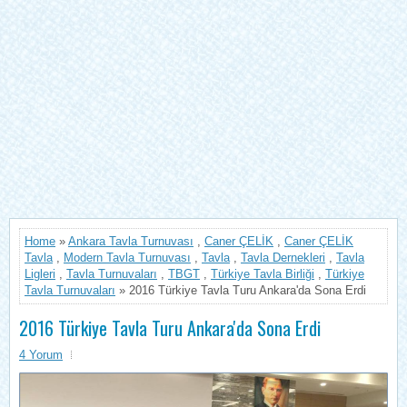
Home
»
Ankara Tavla Turnuvası
,
Caner ÇELİK
,
Caner ÇELİK
Tavla
,
Modern Tavla Turnuvası
,
Tavla
,
Tavla Dernekleri
,
Tavla
Ligleri
,
Tavla Turnuvaları
,
TBGT
,
Türkiye Tavla Birliği
,
Türkiye
Tavla Turnuvaları
» 2016 Türkiye Tavla Turu Ankara'da Sona Erdi
2016 Türkiye Tavla Turu Ankara'da Sona Erdi
4 Yorum