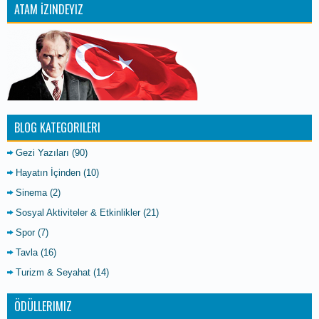
ATAM İZINDEYIZ
BLOG KATEGORILERI
Gezi Yazıları
(90)
Hayatın İçinden
(10)
Sinema
(2)
Sosyal Aktiviteler & Etkinlikler
(21)
Spor
(7)
Tavla
(16)
Turizm & Seyahat
(14)
ÖDÜLLERIMIZ