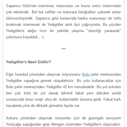
Sapanca Gölü'nün inanılmaz manzarası ve huzur verici ortamından
çok etkilendik. Bol bol selfiler ve manzara fotoğrafları çekerek anları
ölümsüzleştirdik. Sapanca gölü kenarında harika manzarayı bir türlü
bırakmak istemesek de Yedigöller artık bizi çağırıyordu. Bu yüzden
Yedigöller'e doğru hızlı bir şekilde ulaşma "olasılığı yaratarak"
yolumuza koyulduk.. :)
***
Yedigöller'e Nasıl Gidilir?
Eğer İstanbul yönünden ulaşmak istiyorsanız
Bolu
şehir merkezinden
Yedigöller sapağına girerek ulaşabilirsiiz. Bu yolu kullanacaklar için
Bolu şehir merkezinden Yedigöller 42 km mesafededir. Bu yol eskiden
beri çok kötü bir yol olarak bilinirdi fakat yeni dökülen asfalt
sonrasında biraz virajlı olsa da kullanılabilir duruma geldi. Fakat karlı
havalarda yine de dikkatli gitmekte fayda var.
Ankara yönünden ulaşmak isteyenler için de güzergah tavsiyem
Yeniçağa sapağından girip Mengen üzerinden Yedigöller'e ulaşmaktır.