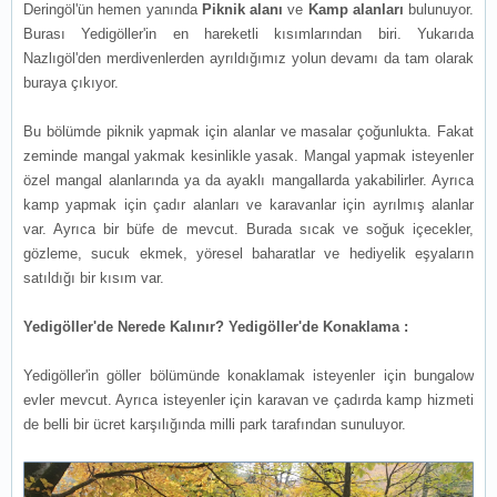
Deringöl'ün hemen yanında
Piknik alanı
ve
Kamp alanları
bulunuyor.
Burası Yedigöller'in en hareketli kısımlarından biri. Yukarıda
Nazlıgöl'den merdivenlerden ayrıldığımız yolun devamı da tam olarak
buraya çıkıyor.
Bu bölümde piknik yapmak için alanlar ve masalar çoğunlukta. Fakat
zeminde mangal yakmak kesinlikle yasak. Mangal yapmak isteyenler
özel mangal alanlarında ya da ayaklı mangallarda yakabilirler. Ayrıca
kamp yapmak için çadır alanları ve karavanlar için ayrılmış alanlar
var. Ayrıca bir büfe de mevcut. Burada sıcak ve soğuk içecekler,
gözleme, sucuk ekmek, yöresel baharatlar ve hediyelik eşyaların
satıldığı bir kısım var.
Yedigöller'de Nerede Kalınır? Yedigöller'de Konaklama :
Yedigöller'in göller bölümünde konaklamak isteyenler için bungalow
evler mevcut. Ayrıca isteyenler için karavan ve çadırda kamp hizmeti
de belli bir ücret karşılığında milli park tarafından sunuluyor.