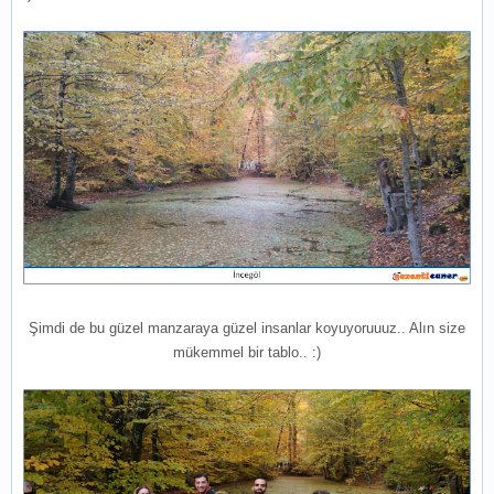
Şimdi de bu güzel manzaraya güzel insanlar koyuyoruuuz.. Alın size
mükemmel bir tablo.. :)