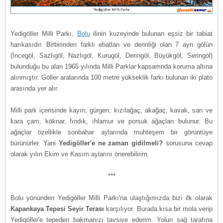
Yedigöller Milli Parkı,
Bolu
ilinin kuzeyinde bulunan eşsiz bir tabiat
harıkasıdır. Birbirinden farklı ebatları ve derinliği olan 7 ayrı gölün
(İncegöl, Sazlıgöl, Nazlıgöl, Kurugöl, Deringöl, Büyükgöl, Seringöl)
bulunduğu bu alan 1965 yılında Milli Parklar kapsamnda koruma altına
alınmıştır. Göller aralarında 100 metre yükseklik farkı bulunan iki plato
arasında yer alır.
Milli park içerisinde kayın, gürgen, kızılağaç, akağaç, kavak, sarı ve
kara çam, köknar, fındık, ıhlamur ve porsuk ağaçları bulunur. Bu
ağaçlar özellikle sonbahar aylarında muhteşem bir görüntüye
bürünürler. Yani
Yedigöller'e ne zaman gidilmeli?
sorusuna cevap
olarak yılın Ekim ve Kasım aylarını önerebilirim.
***
Bolu yönünden Yedigöller Milli Parkı'na ulaştığımızda bizi ilk olarak
Kapankaya Tepesi
Seyir Terası
karşılıyor. Burada kısa bir mola verip
Yedigöller'e tepeden bakmanızı tavsiye ederim. Yolun sağ tarafına