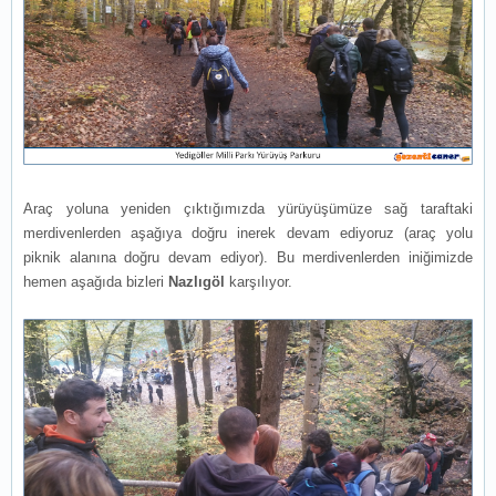
Araç yoluna yeniden çıktığımızda yürüyüşümüze sağ taraftaki
merdivenlerden aşağıya doğru inerek devam ediyoruz (araç yolu
piknik alanına doğru devam ediyor). Bu merdivenlerden iniğimizde
hemen aşağıda bizleri
Nazlıgöl
karşılıyor.