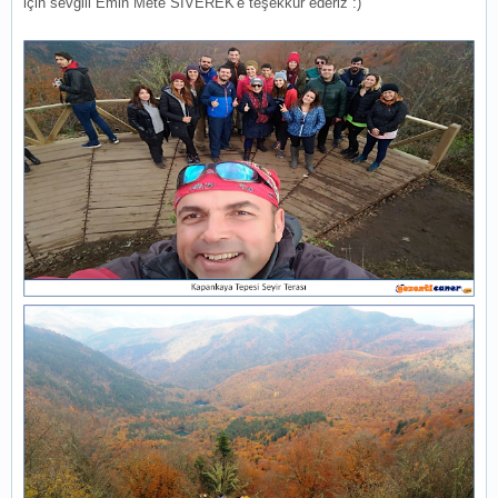
için sevgili Emin Mete SİVEREK'e teşekkür ederiz :)