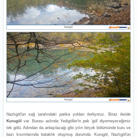
Nazlıgöl'ün sağ tarafındaki patika yoldan ilerliyoruz. Biraz ileride
Kurugöl
var. Burası aslında Yedigöller'in pek 'göl' diyemeyeceğimiz
tek gölü. Adından da anlaşılacağı gibi yılın birçok bölümünde kuru ve
bazı kısımlarında bataklık oluşmuş durumda. Kurugöl, Nazlıgöl'ün