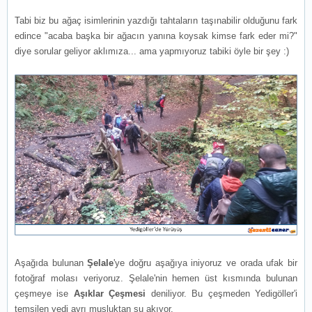
Tabi biz bu ağaç isimlerinin yazdığı tahtaların taşınabilir olduğunu fark
edince "acaba başka bir ağacın yanına koysak kimse fark eder mi?"
diye sorular geliyor aklımıza... ama yapmıyoruz tabiki öyle bir şey :)
Aşağıda bulunan
Şelale
'ye doğru aşağıya iniyoruz ve orada ufak bir
fotoğraf molası veriyoruz. Şelale'nin hemen üst kısmında bulunan
çeşmeye ise
Aşıklar Çeşmesi
deniliyor. Bu çeşmeden Yedigöller'i
temsilen yedi ayrı musluktan su akıyor.