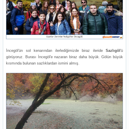
İncegöl'ün sol kenarından ilerlediğimizde biraz ileride
Sazlıgöl
'ü
görüyoruz. Burası İncegöl'e nazaran biraz daha büyük. Gölün büyük
kısmında bulunan sazlıklardan ismini almış.