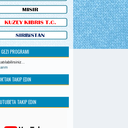
K GEZI PROGRAMI
atılabilirsiniz...
larım
K'TAN TAKIP EDIN
UTUBE'TA TAKIP EDIN