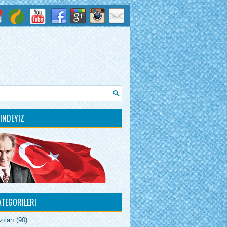
INDEYIZ
ATEGORILERI
ıları
(90)