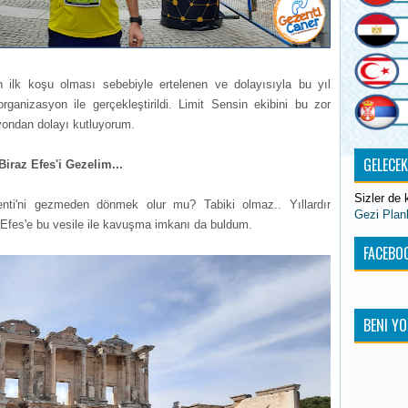
n ilk koşu olması sebebiyle ertelenen ve dolayısıyla bu yıl
organizasyon ile gerçekleştirildi. Limit Sensin ekibini bu zor
syondan dolayı kutluyorum.
GELECE
Biraz Efes'i Gezelim...
Sizler de k
enti'ni gezmeden dönmek olur mu? Tabiki olmaz.. Yıllardır
Gezi Plan
fes'e bu vesile ile kavuşma imkanı da buldum.
FACEBOO
BENI YO