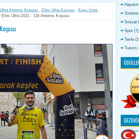
Hayatın
Ultra Artemis Koşusu
,
Efes Ultra Koşusu
,
Koşu İzmir
,
Sinema
 Efes Ultra 2021 - 12k Artemis Koşusu
Sosyal A
 Koşusu
Spor
(7)
Tavla
(1
Turizm 
ÖDÜLLE
GEZDIĞ