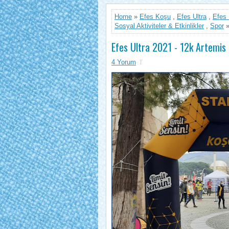
Home
»
Efes Koşu
,
Efes Ultra
,
Efes 
Sosyal Aktiviteler & Etkinlikler
,
Spor
»
Efes Ultra 2021 - 12k Artemis
4 Yorum