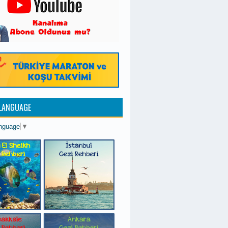
 LANGUAGE
anguage
▼