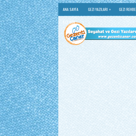
»
ANA SAYFA
GEZI YAZILARI
GEZI REHBE
İLETIŞIM