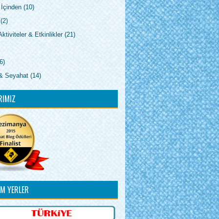
 İçinden
(10)
(2)
ktiviteler & Etkinlikler
(21)
6)
& Seyahat
(14)
RIMIZ
IM YERLER