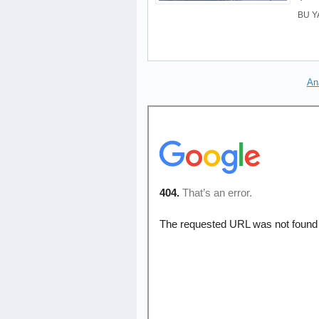
BU Y
An