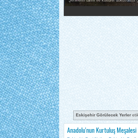
Şehirlerin tarihi ve kültürel dokusunda 
1
2
3
4
5
Eskişehir Görülecek Yerler
eti
Anadolu'nun Kurtuluş Meşalesi '