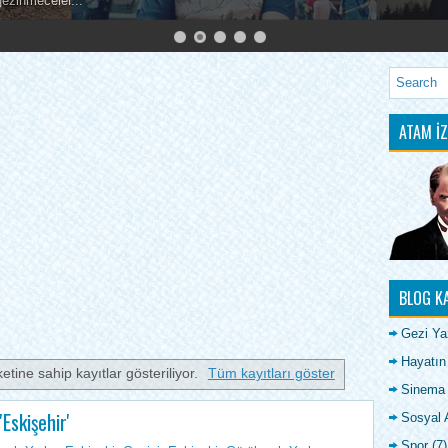
gezinmeceler...
ATAM İZ
BLOG K
Gezi Yaz
Hayatın
ketine sahip kayıtlar gösteriliyor.
Tüm kayıtları göster
Sinema
Eskişehir'
Sosyal A
Spor
(7)