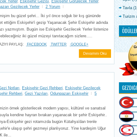
cek Yerler
,
Eskişehir Gezisi
,
Eskişehir Görülecek Yerler
,
zarı Gezilecek Yerler
2 Yorum
Tavla
(1
işim bu güzel şehri... İki yıl önce soğuk bir kış gününde
Turizm 
et ettiğim Eskişehir'i gezip Yaşanacak Şehir Eskişehir adında
azı yazmıştım. Bugün ise Eskişehir Gezilecek Yerler listenize
ÖDÜLLE
ebileceğiniz iki güzel müzeyi tanıtacağım sizlere.....
AZIYI PAYLAŞ:
FACEBOOK
TWITTER
GOOGLE+
Devamını Oku
GEZDIĞ
Gezi Notları
,
Eskişehir Gezi Rehberi
,
Eskişehir Gezilecek
şehir Rehberi
,
Gezi Yazıları
,
Odunpazarı Eskişehir
5
izin örnek gösterilecek modern yapısı, kültürel ve sanatsal
uyla kendine hayran bırakan yaşanacak bir şehir Eskişehir..
hya-Eskişehir gezi rotamızda bugün Kütahya'dan trenle
ehir'e ulaşıp şehri gezmeyi planlıyoruz. Yine kardeşim Uğur
 ile...