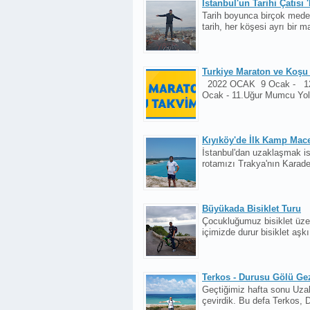
İstanbul'un Tarihi Çatısı
Tarih boyunca birçok medeni
tarih, her köşesi ayrı bir ma
Turkiye Maraton ve Koşu
2022 OCAK 9 Ocak - 12.A
Ocak - 11.Uğur Mumcu Yol K
Kıyıköy'de İlk Kamp Mac
İstanbul'dan uzaklaşmak is
rotamızı Trakya'nın Karaden
Büyükada Bisiklet Turu
Çocukluğumuz bisiklet üzer
içimizde durur bisiklet aş
Terkos - Durusu Gölü Ge
Geçtiğimiz hafta sonu Uzak
çevirdik. Bu defa Terkos, D