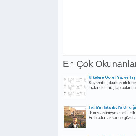
En Çok Okunanla
Ülkelere Göre Priz ve Fiş 
Seyahate çıkarken elektron
makinelerimiz, laptoplarımız
Fatih'in İstanbul'a Girdiği
"Konstantiniyye elbet Fet
Feth eden asker ne güzel a