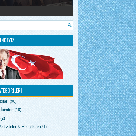
INDEYIZ
ATEGORILERI
ıları
(90)
 İçinden
(10)
(2)
ktiviteler & Etkinlikler
(21)