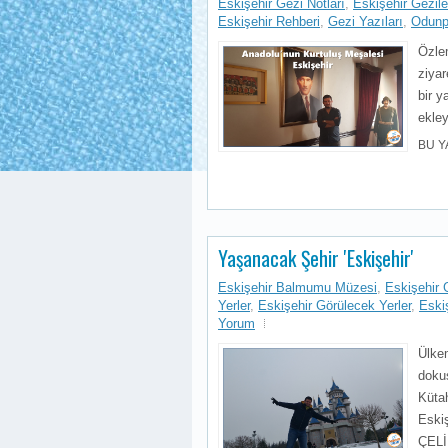
Eskişehir Gezi Notları
,
Eskişehir Gezile
Eskişehir Rehberi
,
Gezi Yazıları
,
Odunpa
Özlem
ziyar
bir y
ekley
BU Y
Yaşanacak Şehir 'Eskişehir'
Eskişehir Balmumu Müzesi
,
Eskişehir 
Yerler
,
Eskişehir Görülecek Yerler
,
Eski
Yorum
Ülkem
dokus
Küta
Eskiş
ÇELİK