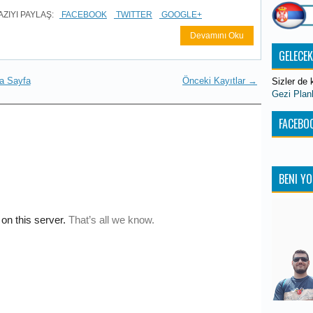
AZIYI PAYLAŞ:
FACEBOOK
TWITTER
GOOGLE+
Devamını Oku
GELECE
a Sayfa
Önceki Kayıtlar →
Sizler de k
Gezi Plan
FACEBOO
BENI YO