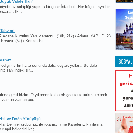
 'Büyük Valide Han'
yete ev sahipliği yapmış bir şehir İstanbul.. Her köşesi ayrı bir
nzara... İk...
 Takvimi
dana Kurtuluş Yarı Maratonu (10k, 21k) / Adana YAPILDI 23
oşusu (5k) / Kartal - İst...
eramız
SOSYAL
tediğimiz bir hafta sonunda daha düştük yollara. Bu defa
iz sahilindeki şir...
inde geçti bizim. O yıllardan kalan bir çocukluk tutkusu olarak
kı. Zaman zaman ped...
zisi ve Doğa Yürüyüşü
lar Derinler grubumuz ile rotamızı yine Karadeniz kıyılarına
urugöl bölgesini keş...