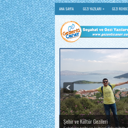
»
ANA SAYFA
GEZI YAZILARI
GEZI REHBE
İLETIŞIM
Şehir ve Kültür Gezileri