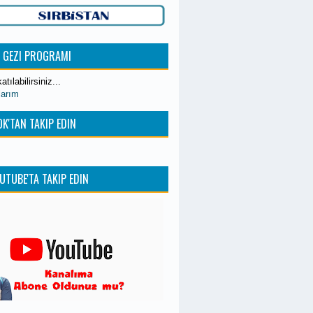
K GEZI PROGRAMI
atılabilirsiniz...
larım
K'TAN TAKIP EDIN
UTUBE'TA TAKIP EDIN