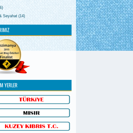
6)
& Seyahat
(14)
RIMIZ
IM YERLER