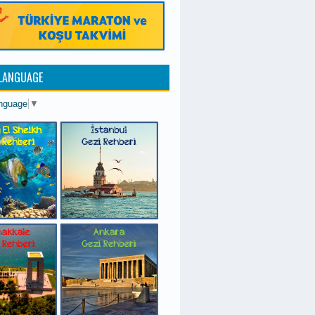
 LANGUAGE
anguage
▼