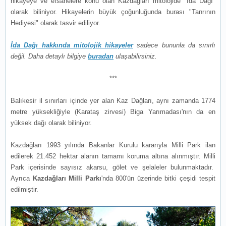
hikayeye ve efsanelere konu olan Kazdağları mitolojide "İda Dağı"
olarak biliniyor. Hikayelerin büyük çoğunluğunda burası "Tanrının
Hediyesi" olarak tasvir ediliyor.
İda Dağı hakkında mitolojik hikayeler
sadece bununla da sınırlı
değil. Daha detaylı bilgiye
buradan
ulaşabilirsiniz.
***
Balıkesir il sınırları içinde yer alan Kaz Dağları, aynı zamanda 1774
metre yüksekliğiyle (Karataş zirvesi) Biga Yarımadası'nın da en
yüksek dağı olarak biliniyor.
Kazdağları 1993 yılında Bakanlar Kurulu kararıyla Milli Park ilan
edilerek 21.452 hektar alanın tamamı koruma altına alınmıştır. Milli
Park içerisinde sayısız akarsu, gölet ve şelaleler bulunmaktadır.
Ayrıca
Kazdağları Milli Parkı
'nda 800'ün üzerinde bitki çeşidi tespit
edilmiştir.