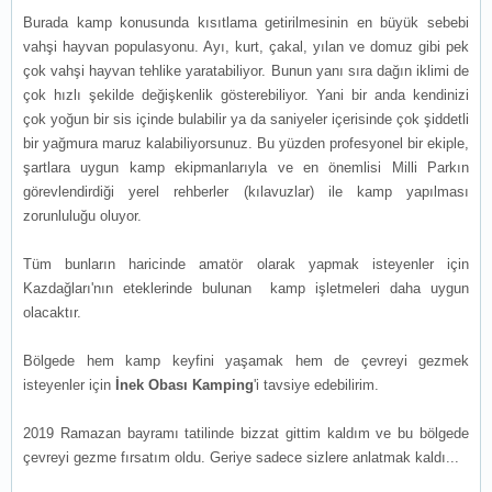
Burada kamp konusunda kısıtlama getirilmesinin en büyük sebebi
vahşi hayvan populasyonu. Ayı, kurt, çakal, yılan ve domuz gibi pek
çok vahşi hayvan tehlike yaratabiliyor. Bunun yanı sıra dağın iklimi de
çok hızlı şekilde değişkenlik gösterebiliyor. Yani bir anda kendinizi
çok yoğun bir sis içinde bulabilir ya da saniyeler içerisinde çok şiddetli
bir yağmura maruz kalabiliyorsunuz. Bu yüzden profesyonel bir ekiple,
şartlara uygun kamp ekipmanlarıyla ve en önemlisi Milli Parkın
görevlendirdiği yerel rehberler (kılavuzlar) ile kamp yapılması
zorunluluğu oluyor.
Tüm bunların haricinde amatör olarak yapmak isteyenler için
Kazdağları'nın eteklerinde bulunan kamp işletmeleri daha uygun
olacaktır.
Bölgede hem kamp keyfini yaşamak hem de çevreyi gezmek
isteyenler için
İnek Obası Kamping
'i tavsiye edebilirim.
2019 Ramazan bayramı tatilinde bizzat gittim kaldım ve bu bölgede
çevreyi gezme fırsatım oldu. Geriye sadece sizlere anlatmak kaldı...