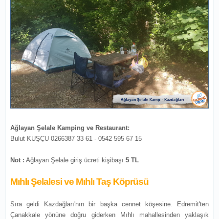
Ağlayan Şelale Kamping ve Restaurant:
Bulut KUŞÇU 0266387 33 61 - 0542 595 67 15
Not :
Ağlayan Şelale giriş ücreti kişibaşı
5 TL
Mıhlı Şelalesi ve Mıhlı Taş Köprüsü
Sıra geldi Kazdağları'nın bir başka cennet köşesine. Edremit'ten
Çanakkale yönüne doğru giderken Mıhlı mahallesinden yaklaşık