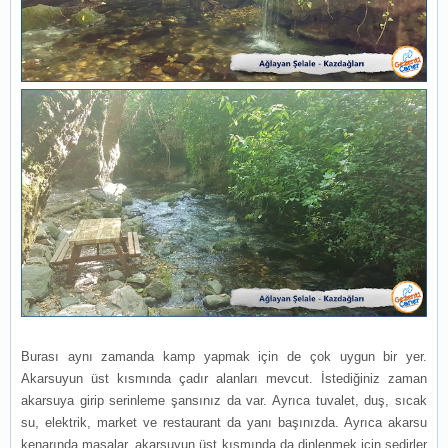
Burası aynı zamanda kamp yapmak için de çok uygun bir yer.
Akarsuyun üst kısmında çadır alanları mevcut. İstediğiniz zaman
akarsuya girip serinleme şansınız da var. Ayrıca tuvalet, duş, sıcak
su, elektrik, market ve restaurant da yanı başınızda. Ayrıca akarsu
kenarında masalar, akarsuyun üst kısmında da dinlenmek için sedirler