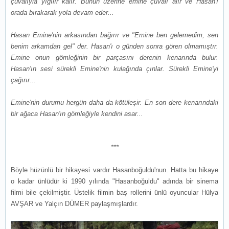
çuvalıyla yığılır kalır. Bunun üzerine emine çuvalı alır ve Hasan'ı
orada bırakarak yola devam eder...
Hasan Emine'nin arkasından bağırır ve "Emine ben gelemedim, sen
benim arkamdan gel" der. Hasan'ı o günden sonra gören olmamıştır.
Emine onun gömleğinin bir parçasını derenin kenarında bulur.
Hasan'ın sesi sürekli Emine'nin kulağında çınlar. Sürekli Emine'yi
çağırır...
Emine'nin durumu hergün daha da kötüleşir. En son dere kenarındaki
bir ağaca Hasan'ın gömleğiyle kendini asar...
***
Böyle hüzünlü bir hikayesi vardır Hasanboğuldu'nun. Hatta bu hikaye
o kadar ünlüdür ki 1990 yılında "Hasanboğuldu" adında bir sinema
filmi bile çekilmiştir. Üstelik filmin baş rollerini ünlü oyuncular Hülya
AVŞAR ve Yalçın DÜMER paylaşmışlardır.