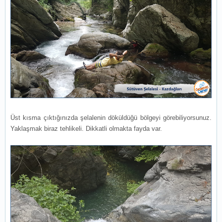
Üst kısma çıktığınızda şelalenin döküldüğü bölgeyi görebiliyorsunuz.
Yaklaşmak biraz tehlikeli. Dikkatli olmakta fayda var.