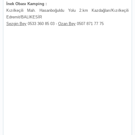
İnek Obası Kamping :
Kızılkeçili Mah. Hasanboğuldu Yolu 2.km Kazdağları/Kızılkeçili
Edremit/BALIKESİR
Sezgin Bey
0533 360 85 03 -
Ozan Bey
0507 871 77 75