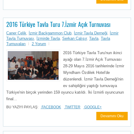
2016 Türkiye Tavla Turu 7.İzmir Açık Turnuvası
Caner Çelik
,
İzmir Backgammon Club
,
İzmir Tavla Derneği
,
İzmir
Tavla Turnuvası
,
İzmirde Tavla
,
Serkan Çalışır
,
Tavla
,
Tavla
Turnuvaları
2 Yorum
2016 Türkiye Tavla Turu'nun ikinci
ayağı olan 7.İzmir Açık Turnuvası
28-29 Mayıs 2016 tarihlerinde İzmir
Wyndham Özdilek Hotel'de
düzenlendi. İzmir Tavla Derneği'nin
ev sahipliğini yaptığı turnuvaya
Türkiye'nin birçok yerinden 159 oyuncu katıldı. İki İzmirli oyuncunun
final...
BU YAZIYI PAYLAŞ:
FACEBOOK
TWITTER
GOOGLE+
Devamını Oku