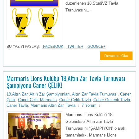
düzenlenen 18.StudiVZ Tavla
Turnuvasını...
BU YAZIYI PAYLAŞ:
FACEBOOK
TWITTER
GOOGLE+
Devamını Oku
Marmaris Lions Kulübü 18.Altın Zar Tavla Turnuvası
Şampiyonu Caner ÇELİK!
18.Altın Zar
,
Altın Zar Şampiyonları
,
Altın Zar Tavla Turnuvası
,
Caner
Çelik
,
Caner Çelik Marmaris
,
Caner Çelik Tavla
,
Caner Gezenti Tavla
,
Caner Tavla
,
Marmaris Altın Zar
,
Tavla
7 Yorum
Marmaris Lions Kulübü 18.
Geleneksel Altın Zar Tavla
Turnuvası’nı “ŞAMPİYON” olarak
tamamladık. Marmaris Lions