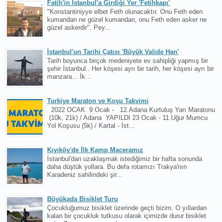
Fatih'in İstanbul'a Girdiği Yer 'Fetihkapı'
"Konstantiniyye elbet Feth olunacaktır. Onu Feth eden
kumandan ne güzel kumandan, onu Feth eden asker ne
güzel askerdir". Pey...
İstanbul'un Tarihi Çatısı 'Büyük Valide Han'
Tarih boyunca birçok medeniyete ev sahipliği yapmış bir
şehir İstanbul.. Her köşesi ayrı bir tarih, her köşesi ayrı bir
manzara... İk...
Turkiye Maraton ve Koşu Takvimi
2022 OCAK 9 Ocak - 12.Adana Kurtuluş Yarı Maratonu
(10k, 21k) / Adana YAPILDI 23 Ocak - 11.Uğur Mumcu
Yol Koşusu (5k) / Kartal - İst...
Kıyıköy'de İlk Kamp Maceramız
İstanbul'dan uzaklaşmak istediğimiz bir hafta sonunda
daha düştük yollara. Bu defa rotamızı Trakya'nın
Karadeniz sahilindeki şir...
Büyükada Bisiklet Turu
Çocukluğumuz bisiklet üzerinde geçti bizim. O yıllardan
kalan bir çocukluk tutkusu olarak içimizde durur bisiklet