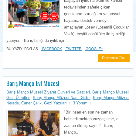
başlayan iyilik hareketi ile kanser
tedavisinden zaferle çıkan
çocuklarımızın eğitim ve sosyal
hayatına destek vermeyi
amaçlayan Lösev (Lösemili Çocuklar
Vakfı), çeşitli gönüllüler ile iş birliği
yapıyor... Bu iş birliği de iyilik için...
BU YAZIYI PAYLAŞ:
FACEBOOK
TWITTER
GOOGLE+
Devamını Oku
Barış Manço Evi Müzesi
Barış Manço Müzesi Ziyaret Günleri ve Saatleri
,
Barış Manço Müzesi
Giriş Ücretleri
,
Barış Manço Müzesi Nasıl Gidilir
,
Barış Manço Müzesi
Nerede
,
Caner Çelik
,
Gezi Yazıları
3 Yorum
"Bir insan en son ne zaman
bahsedilmekten vazgeçilirse, o
zaman ölmüş sayılır" Barış
Manço...