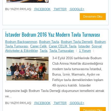
BU YAZIYI PAYLAŞ:
FACEBOOK
TWITTER
GOOGLE+
Devamını Oku
İstavder Bodrum 2016 Yaz Modern Tavla Turnuvası
Bodrum Backgammon
,
Bodrum Tavla
,
Bodrum Tavla Derneği
,
Bodrum
Tavla Turnuvası
,
Caner Çelik
,
Caner ÇELİK Tavla
,
İstavder
,
Sosyal
Aktiviteler & Etkinlikler
,
Tavla
,
Tavla Turnuvaları
1 Yorum
3-4 Eylül 2016 tarihlerinde Bodrum
Club Arinna Hotel'de düzenlediğimiz
modern tavla turnuvasına İstanbul,
Bursa, İzmir, Marmaris, Aydın ve
Fethiye tavla derneklerinden toplam
49 oyuncu katıldı. İstavder
bünyesine bağlı Bodrum Tavla Derneği oluşumunun temellerini atmak
ve...
BU YAZIYI PAYLAŞ:
FACEBOOK
TWITTER
GOOGLE+
Devamını Oku