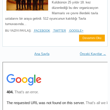
Kulübünün 25 yıldır 18. kez
düzenlediği bu dev organizasyon
Marmaris ve çevre illerdeki tavla
ustalarını bir araya getirdi. 512 oyuncunun katıldığı Tavla
turnuvasında...
BU YAZIYI PAYLAŞ:
FACEBOOK
TWITTER
GOOGLE+
Devamını Oku
Ana Sayfa
Önceki Kayıtlar →