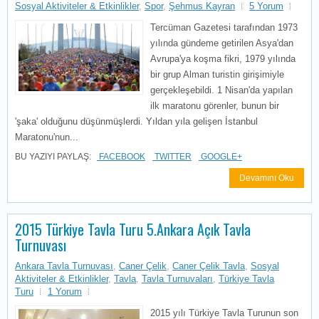
Sosyal Aktiviteler & Etkinlikler
,
Spor
,
Şehmus Kayran
5 Yorum
Tercüman Gazetesi tarafından 1973
yılında gündeme getirilen Asya'dan
Avrupa'ya koşma fikri, 1979 yılında
bir grup Alman turistin girişimiyle
gerçekleşebildi. 1 Nisan'da yapılan
ilk maratonu görenler, bunun bir
'şaka' olduğunu düşünmüşlerdi. Yıldan yıla gelişen İstanbul
Maratonu'nun...
BU YAZIYI PAYLAŞ:
FACEBOOK
TWITTER
GOOGLE+
Devamını Oku
2015 Türkiye Tavla Turu 5.Ankara Açık Tavla
Turnuvası
Ankara Tavla Turnuvası
,
Caner Çelik
,
Caner Çelik Tavla
,
Sosyal
Aktiviteler & Etkinlikler
,
Tavla
,
Tavla Turnuvaları
,
Türkiye Tavla
Turu
1 Yorum
2015 yılı Türkiye Tavla Turunun son