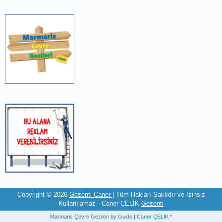
Copyright ©
2026
Gezenti Caner
| Tüm Hakları Saklıdır ve İzinsiz
Kullanılamaz - Caner ÇELİK
Gezenti
Marmaris Çevre Gezileri by
Guide
| Caner ÇELİK
*