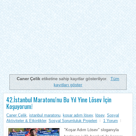
Caner Çelik
etiketine sahip kayıtlar gösteriliyor.
Tüm
kayıtları göster
42.İstanbul Maratonu'nu Bu Yıl Yine Lösev İçin
Koşuyorum!
Caner Çelik
,
istanbul maratonu
,
koşar adım lösev
,
lösev
,
Sosyal
Aktiviteler & Etkinlikler
,
Sosyal Sorumluluk Projeleri
1 Yorum
"Koşar Adım Lösev" sloganıyla