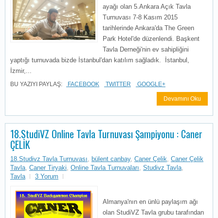
ayağı olan 5.Ankara Açık Tavla
Turnuvası 7-8 Kasım 2015
tarihlerinde Ankara'da The Green
Park Hotel'de düzenlendi. Başkent
Tavla Derneği'nin ev sahipliğini
yaptığı turnuvada bizde İstanbul'dan katılım sağladık. İstanbul,
İzmir,...
BU YAZIYI PAYLAŞ:
FACEBOOK
TWITTER
GOOGLE+
Devamını Oku
18.StudiVZ Online Tavla Turnuvası Şampiyonu : Caner
ÇELİK
18.Studivz Tavla Turnuvası
,
bülent canbay
,
Caner Çelik
,
Caner Çelik
Tavla
,
Caner Tiryaki
,
Online Tavla Turnuvaları
,
Studivz Tavla
,
Tavla
3 Yorum
Almanya'nın en ünlü paylaşım ağı
olan StudiVZ Tavla grubu tarafından