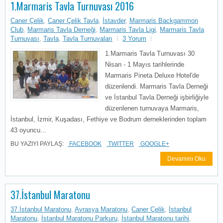
1.Marmaris Tavla Turnuvası 2016
Caner Çelik
,
Caner Çelik Tavla
,
İstavder
,
Marmaris Backgammon
Club
,
Marmaris Tavla Derneği
,
Marmaris Tavla Ligi
,
Marmaris Tavla
Turnuvası
,
Tavla
,
Tavla Turnuvaları
3 Yorum
1.Marmaris Tavla Turnuvası 30
Nisan - 1 Mayıs tarihlerinde
Marmaris Pineta Deluxe Hotel'de
düzenlendi. Marmaris Tavla Derneği
ve İstanbul Tavla Derneği işbirliğiyle
düzenlenen turnuvaya Marmaris,
İstanbul, İzmir, Kuşadası, Fethiye ve Bodrum derneklerinden toplam
43 oyuncu...
BU YAZIYI PAYLAŞ:
FACEBOOK
TWITTER
GOOGLE+
Devamını Oku
37.İstanbul Maratonu
37.İstanbul Maratonu
,
Avrasya Maratonu
,
Caner Çelik
,
İstanbul
Maratonu
,
İstanbul Maratonu Parkuru
,
İstanbul Maratonu tarihi
,